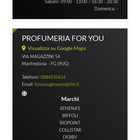
Sabato: 09:00 - 13:00 / 16:30 - 20:30
Domenica: -
PROFUMERIA FOR YOU
Visualizza su Google Maps
VIA MAGAZZINI 54
Manfredonia - FG (PUG)
Telefono:
0884535614
Email:
foryousgiovanni@tim.it
Marchi
ATHENA'S
BIFFOLI
BIOPOINT
COLLISTAR
DEBBY