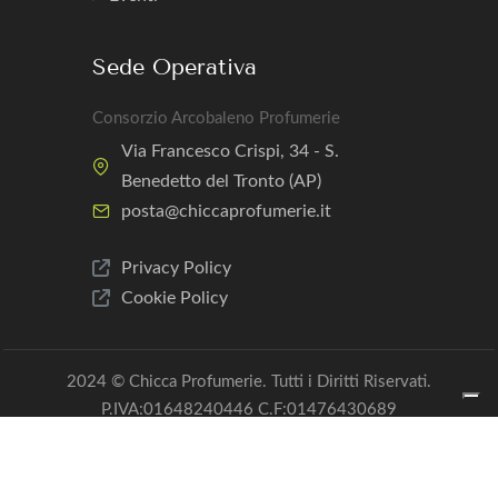
Sede Operativa
Consorzio Arcobaleno Profumerie
Via Francesco Crispi, 34 - S.
Benedetto del Tronto (AP)
posta@chiccaprofumerie.it
Privacy Policy
Cookie Policy
2024 © Chicca Profumerie. Tutti i Diritti Riservati.
P.IVA:01648240446 C.F:01476430689
PEC:arcobaleno.profumerie@pec.it
Creato con ❤ da
RainWeb SRL