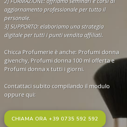
2] FORMAZIONE: offriamo seminari e corsi di
aggiornamento professionale per tutto il
personale.
3] SUPPORTO: elaboriamo una strategia
digitale per tutti i punti vendita affiliati.
Chicca Profumerie è anche:
Profumi donna
givenchy
,
Profumi donna 100 ml offerta
e
Profumi donna x tutti i giorni.
Contattaci subito compilando il modulo
oppure qui:
CHIAMA ORA +39 0735 592 592