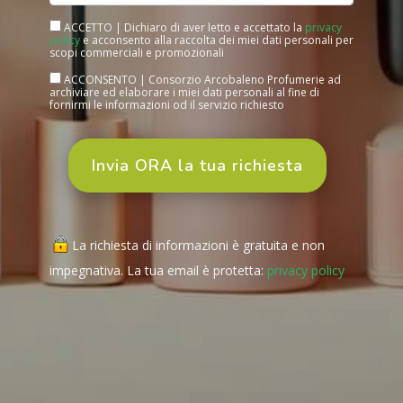
ACCETTO | Dichiaro di aver letto e accettato la
privacy
policy
e acconsento alla raccolta dei miei dati personali per
scopi commerciali e promozionali
ACCONSENTO | Consorzio Arcobaleno Profumerie ad
archiviare ed elaborare i miei dati personali al fine di
fornirmi le informazioni od il servizio richiesto
La richiesta di informazioni è gratuita e non
impegnativa. La tua email è protetta:
privacy policy