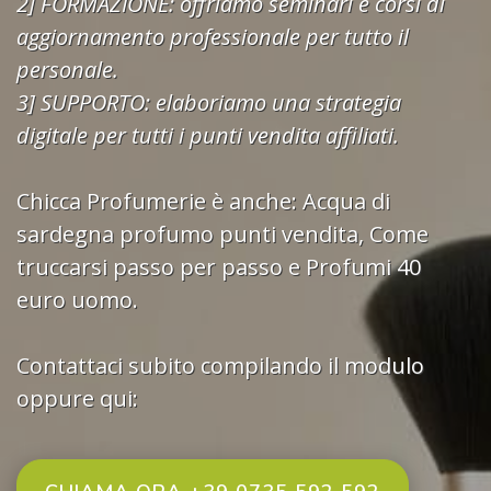
2] FORMAZIONE: offriamo seminari e corsi di
aggiornamento professionale per tutto il
personale.
3] SUPPORTO: elaboriamo una strategia
digitale per tutti i punti vendita affiliati.
Chicca Profumerie è anche:
Acqua di
sardegna profumo punti vendita
,
Come
truccarsi passo per passo
e
Profumi 40
euro uomo.
Contattaci subito compilando il modulo
oppure qui: