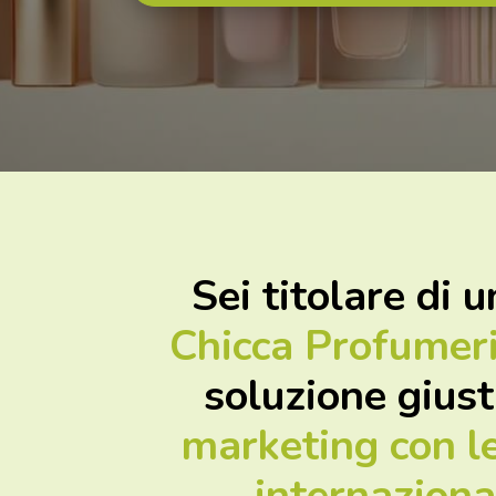
Sei titolare di 
Chicca Profumer
soluzione giust
marketing con le
internaziona