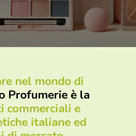
are nel mondo di
o Profumerie è la
ti commerciali e
tiche italiane ed
ni di mercato
.