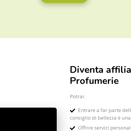
Diventa affili
Profumerie
Potrai:
Entrare a far parte del
consiglio di bellezza è una 
Offrire servizi personali