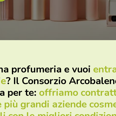
una profumeria e vuoi
entr
ie
? Il Consorzio Arcobalen
a per te:
offriamo contrat
 più grandi aziende cosme
li con le migliori condizio