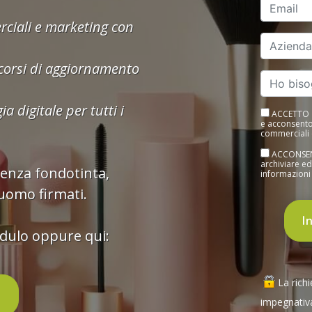
rciali e marketing con
corsi di aggiornamento
 digitale per tutti i
ACCETTO | 
e acconsento alla racc
commerciali 
ACCONSENTO | Conso
archiviare ed elab
senza fondotinta
,
informazioni 
uomo firmati.
odulo oppure qui:
La rich
2
impegnativa