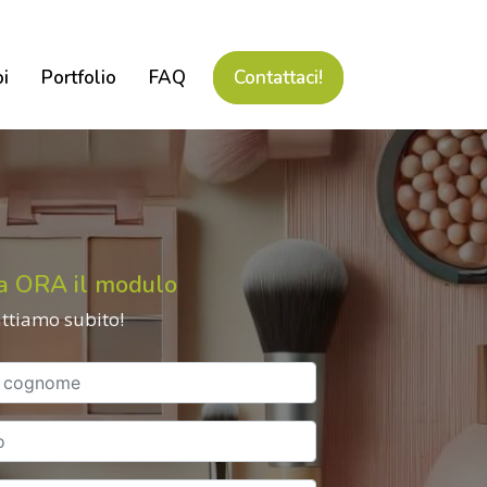
oi
Portfolio
FAQ
Contattaci!
a ORA il modulo
attiamo subito!