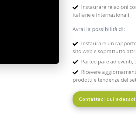
Instaurare relazioni co
italiane e internazionali.
Avrai la possibilità di:
Instaurare un rapporto di
sito web e soprattutto att
Partecipare ad eventi, 
Ricevere aggiornamento
prodotti e tendenze del set
Contattaci qui adesso!