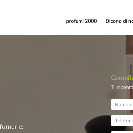
profumi 2000
Dicono di n
Compil
Ti ricont
ofumerie: