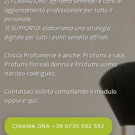
2] FORMAZIONE: offriamo seminari e corsi di
aggiornamento professionale per tutto il
personale.
3] SUPPORTO: elaboriamo una strategia
digitale per tutti i punti vendita affiliati.
Chicca Profumerie è anche:
Profumi a rate
,
Profumi floreali donna
e
Profumi uomo
narciso rodriguez.
Contattaci subito compilando il modulo
oppure qui:
CHIAMA ORA +39 0735 592 592