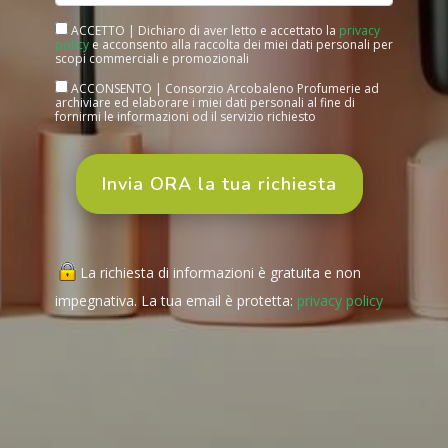
ACCETTO | Dichiaro di aver letto e accettato la
privacy
policy
e acconsento alla raccolta dei miei dati personali per
scopi commerciali e promozionali
ACCONSENTO | Consorzio Arcobaleno Profumerie ad
archiviare ed elaborare i miei dati personali al fine di
fornirmi le informazioni od il servizio richiesto
La richiesta di informazioni è gratuita e non
impegnativa. La tua email è protetta:
privacy policy