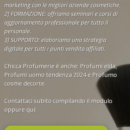
marketing con le migliori aziende cosmetiche.
2] FORMAZIONE: offriamo seminari e corsi di
aggiornamento professionale per tutto il
personale.
3] SUPPORTO: elaboriamo una strategia
digitale per tutti i punti vendita affiliati.
Chicca Profumerie è anche:
Profumi elda
,
Profumi uomo tendenza 2024
e
Profumo
cosme decorte.
Contattaci subito compilando il modulo
oppure qui: