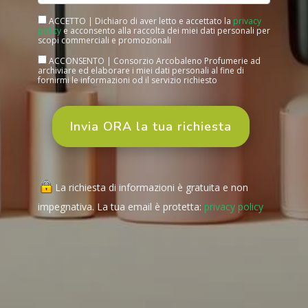
ACCETTO | Dichiaro di aver letto e accettato la
privacy
policy
e acconsento alla raccolta dei miei dati personali per
scopi commerciali e promozionali
ACCONSENTO | Consorzio Arcobaleno Profumerie ad
archiviare ed elaborare i miei dati personali al fine di
fornirmi le informazioni od il servizio richiesto
La richiesta di informazioni è gratuita e non
impegnativa. La tua email è protetta:
privacy policy