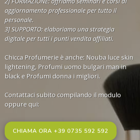
2] FORMAZIONE: offriamo seminari e corsi di
aggiornamento professionale per tutto il
personale.
3] SUPPORTO: elaboriamo una strategia
digitale per tutti i punti vendita affiliati.
Chicca Profumerie è anche:
Nouba luce skin
lightening
,
Profumi uomo bulgari man in
black
e
Profumi donna i migliori.
Contattaci subito compilando il modulo
oppure qui:
CHIAMA ORA +39 0735 592 592